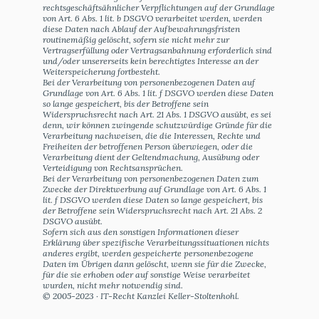
rechtsgeschäftsähnlicher Verpflichtungen auf der Grundlage
von Art. 6 Abs. 1 lit. b DSGVO verarbeitet werden, werden
diese Daten nach Ablauf der Aufbewahrungsfristen
routinemäßig gelöscht, sofern sie nicht mehr zur
Vertragserfüllung oder Vertragsanbahnung erforderlich sind
und/oder unsererseits kein berechtigtes Interesse an der
Weiterspeicherung fortbesteht.
Bei der Verarbeitung von personenbezogenen Daten auf
Grundlage von Art. 6 Abs. 1 lit. f DSGVO werden diese Daten
so lange gespeichert, bis der Betroffene sein
Widerspruchsrecht nach Art. 21 Abs. 1 DSGVO ausübt, es sei
denn, wir können zwingende schutzwürdige Gründe für die
Verarbeitung nachweisen, die die Interessen, Rechte und
Freiheiten der betroffenen Person überwiegen, oder die
Verarbeitung dient der Geltendmachung, Ausübung oder
Verteidigung von Rechtsansprüchen.
Bei der Verarbeitung von personenbezogenen Daten zum
Zwecke der Direktwerbung auf Grundlage von Art. 6 Abs. 1
lit. f DSGVO werden diese Daten so lange gespeichert, bis
der Betroffene sein Widerspruchsrecht nach Art. 21 Abs. 2
DSGVO ausübt.
Sofern sich aus den sonstigen Informationen dieser
Erklärung über spezifische Verarbeitungssituationen nichts
anderes ergibt, werden gespeicherte personenbezogene
Daten im Übrigen dann gelöscht, wenn sie für die Zwecke,
für die sie erhoben oder auf sonstige Weise verarbeitet
wurden, nicht mehr notwendig sind.
© 2005-2023 · IT-Recht Kanzlei Keller-Stoltenhohl.