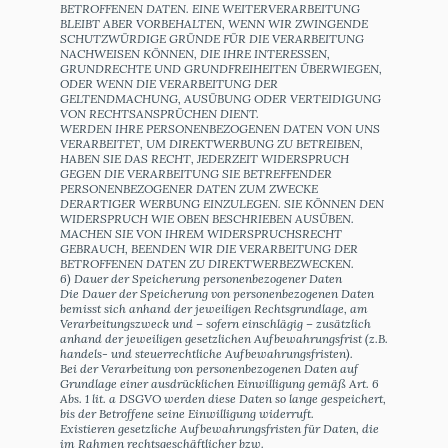
BETROFFENEN DATEN. EINE WEITERVERARBEITUNG
BLEIBT ABER VORBEHALTEN, WENN WIR ZWINGENDE
SCHUTZWÜRDIGE GRÜNDE FÜR DIE VERARBEITUNG
NACHWEISEN KÖNNEN, DIE IHRE INTERESSEN,
GRUNDRECHTE UND GRUNDFREIHEITEN ÜBERWIEGEN,
ODER WENN DIE VERARBEITUNG DER
GELTENDMACHUNG, AUSÜBUNG ODER VERTEIDIGUNG
VON RECHTSANSPRÜCHEN DIENT.
WERDEN IHRE PERSONENBEZOGENEN DATEN VON UNS
VERARBEITET, UM DIREKTWERBUNG ZU BETREIBEN,
HABEN SIE DAS RECHT, JEDERZEIT WIDERSPRUCH
GEGEN DIE VERARBEITUNG SIE BETREFFENDER
PERSONENBEZOGENER DATEN ZUM ZWECKE
DERARTIGER WERBUNG EINZULEGEN. SIE KÖNNEN DEN
WIDERSPRUCH WIE OBEN BESCHRIEBEN AUSÜBEN.
MACHEN SIE VON IHREM WIDERSPRUCHSRECHT
GEBRAUCH, BEENDEN WIR DIE VERARBEITUNG DER
BETROFFENEN DATEN ZU DIREKTWERBEZWECKEN.
6) Dauer der Speicherung personenbezogener Daten
Die Dauer der Speicherung von personenbezogenen Daten
bemisst sich anhand der jeweiligen Rechtsgrundlage, am
Verarbeitungszweck und – sofern einschlägig – zusätzlich
anhand der jeweiligen gesetzlichen Aufbewahrungsfrist (z.B.
handels- und steuerrechtliche Aufbewahrungsfristen).
Bei der Verarbeitung von personenbezogenen Daten auf
Grundlage einer ausdrücklichen Einwilligung gemäß Art. 6
Abs. 1 lit. a DSGVO werden diese Daten so lange gespeichert,
bis der Betroffene seine Einwilligung widerruft.
Existieren gesetzliche Aufbewahrungsfristen für Daten, die
im Rahmen rechtsgeschäftlicher bzw.