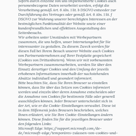
Sofern durch einzelne von uns implementierte Cookies auch
personenbezogene Daten verarbeitet werden, erfolgt die
Verarbeitung gemäß Art. 6 Abs. 1 lit. b DSGVO entweder zur
Durchführung des Vertrages oder gemäß Art. 6 Abs. 1 lit. f
DSGVO zur Wahrung unserer berechtigten Interessen an der
bestmöglichen Funktionalität der Website sowie einer
kundenfreundlichen und effektiven Ausgestaltung des
Seitenbesuchs.
Wir arbeiten unter Umständen mit Werbepartnern
zusammen, die uns helfen, unser Internetangebot für Sie
interessanter zu gestalten. Zu diesem Zweck werden für
diesen Fall bei Ihrem Besuch unserer Website auch Cookies
von Partnerunternehmen auf Ihrer Festplatte gespeichert
(Cookies von Drittanbietern). Wenn wir mit vorbenannten
Werbepartnern zusammenarbeiten, werden Sie über den
Einsatz derartiger Cookies und den Umfang der jeweils
erhobenen Informationen innerhalb der nachstehenden
Absätze individuell und gesondert informiert.
Bitte beachten Sie, dass Sie Ihren Browser so einstellen
können, dass Sie über das Setzen von Cookies informiert
werden und einzeln über deren Annahme entscheiden oder
die Annahme von Cookies für bestimmte Fälle oder generell
ausschließen können. Jeder Browser unterscheidet sich in
der Art, wie er die Cookie-Einstellungen verwaltet. Diese ist
in dem Hilfemenü jedes Browsers beschrieben, welches
Ihnen erläutert, wie Sie Ihre Cookie-Einstellungen ändern
können. Diese finden Sie für die jeweiligen Browser unter
den folgenden Links:
Microsoft Edge: https://support.microsoft.com/de-
de/microsoft-edge/temporäres-zulassen-von-cookies-und-