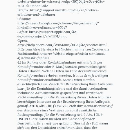
website-daten-in-microsoft-edge-597f04f2-c0ce-f08c-
7c2b-541086362bd2
Firefox: https://support.mozilla.org/de/kb/cookies-
erlauben-und-ablehnen
Chrome:
http://support.google.com/chrome/bin/answer.py?
hl=de&hlrm=en&answer=95647
Safari: https://support.apple.com/de-
de/guide/safari/sfri11471/mac
Opera:
http://help.opera.com/Windows/10.20/de/cookies.html
Bitte beachten Sie, dass bei Nichtannahme von Cookies die
Funktionalität unserer Website eingeschränkt sein kann.
4) Kontaktaufnahme
4.1 Im Rahmen der Kontaktaufnahme mit uns (z.B. per
Kontaktformular oder E-Mail) werden personenbezogene
Daten erhoben. Welche Daten im Falle der Nutzung eines
Kontaktformulars erhoben werden, ist aus dem jeweiligen
Kontaktformular ersichtlich. Diese Daten werden
ausschließlich zum Zweck der Beantwortung Ihres Anliegens
bzw. für die Kontaktaufnahme und die damit verbundene
technische Administration gespeichert und verwendet.
Rechtsgrundlage für die Verarbeitung dieser Daten ist unser
berechtigtes Interesse an der Beantwortung Ihres Anliegens
gemäß Art. 6 Abs. 1 lit. f DSGVO. Zielt Ihre Kontaktierung auf
den Abschluss eines Vertrages ab, so ist zusätzliche
Rechtsgrundlage für die Verarbeitung Art. 6 Abs. 1 lit. b
DSGVO. Ihre Daten werden nach abschließender
Bearbeitung Ihrer Anfrage gelöscht. Dies ist der Fall, wenn
sich aus den Umständen entnehmen lässt, dass der